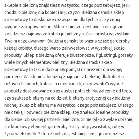
sklepie z bielizną znajdziesz wszystko, czego potrzebujesz, jeśli
chodzi o bieliznę dla kobiet i mężczyzn. Bielizna damska sklep
internetowy to doskonałe rozwiązanie dla tych, którzy cenią
wygodę zakupów online. Sklep z bielizną jest miejscem, gdzie
znajdziesz najnowsze kolekcje bielizny, która sprosta wszystkim
Twoim oczekiwaniom. Bielizna damska to ważna część garderoby
każdej kobiety, dlatego warto zainwestować w wysokiej jakości
produkty. Sklep z bielizną oferuje biustonosze, figi, stringi, gorsety i
wiele innych elementów bielizny. Bielizna damska sklep
internetowy to także doskonały pomysł na prezent dla swojej
partnerki. W sklepie z bielizną znajdziesz bieliznę dla kobiet o
różnych fasonach, kolorach i rozmiarach, co pozwoli Ci wybrać
produkty dostosowane do jej gustu i potrzeb. Niezależnie od tego,
czy szukasz bielizny na co dzień, bielizny erotycznej czy bielizny
nocnej, sklep z bielizną ma wszystko, czego potrzebujesz. Dlatego
nie czekaj i odwiedź bielizna sklep, aby znaleźć idealne produkty
dla siebie lub swojej partnerki. Bielizna, to nie tylko zwykłe ubranie,
ale kluczowy element garderoby, który odgrywa istotną rolę w
życiu wielu osób. Sklep z bielizną jest miejscem, gdzie możesz