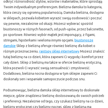
odkryć różnorodność stylów, wzorów i materiałów, które sprostają
Twoim indywidualnym preferencjom. Bielizna damska to kategoria,
która cieszy się ogromną popularnością. Damska bielizna, dostępna
w sklepach, pozwala kobietom wyrazić swoją osobowość i poczuć
się pewnie, niezależnie od okazji. Możesz wybierać spośród
biustonoszy w różnych fasonach, od push-upów, przez balconette,
po sportowe. Również wybór majtek jest imponujący, z figami,
stringami, hipsterkami i wieloma innymi opcjami.
biustonosze
damskie
Sklep z bielizną oferuje również bieliznę dla kobiet o
różnym przeznaczeniu.
rajstopy sklep internetowy
Możesz znaleźć
tutaj bieliznę na co dzień, która zapewni Ci wygodę i komfort przez
cały dzień. Sklep z bielizną ma także w ofercie bieliznę erotyczną,
która pozwoli Ci wyrazić swoją sensualność i zmysłowość.
Dodatkowo, bielizna nocna dostępna w tym sklepie zapewni Ci
doskonały sen i wspaniałe samopoczucie podczas snu.
Podsumowując, bielizna damska sklep internetowy to doskonałe
miejsce, gdzie znajdziesz bieliznę dostosowaną do swoich potrzeb
i preferencji. Niezależnie od tego, czy szukasz bielizny na co dzień,
bielizny erotycznej czy bielizny nocnej, sklep z bielizną ma