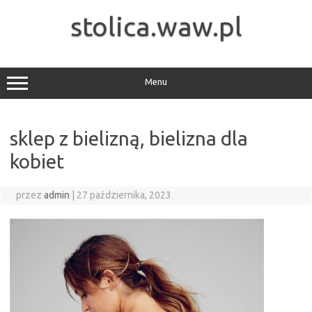
Przejdź
do
stolica.waw.pl
treści
Menu
sklep z bielizną, bielizna dla
kobiet
przez
admin
|
27 października, 2023