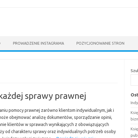
O
PROWADZENIE INSTAGRAMA
POZYCJONOWANIE STRON
Szu
 każdej sprawy prawnej
Ost
Ind
aniu pomocy prawnej zarówno klientom indywidualnym, jak i
Ksi
może obejmować analizę dokumentów, sporządzanie opinii,
biz
ie klientów w sprawach wynikających z obowiązujących
Księ
ży od charakteru sprawy oraz indywidualnych potrzeb osoby
pub