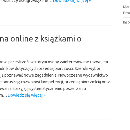
ka świadczy usługi związane…
Dowiedz się więcej »
Mar
fir
Ins
a online z książkami o
anowi przestrzeń, w którym osoby zainteresowane rozwojem
dników dotyczących przedsiębiorczości. Szeroki wybór
agają poznawać nowe zagadnienia. Nowoczesne wydawnictwo
re poruszają rozwojowi kompetencji, przedsiębiorczością oraz
wania sprzyjają systematycznemu poszerzaniu
żym…
Dowiedz się więcej »