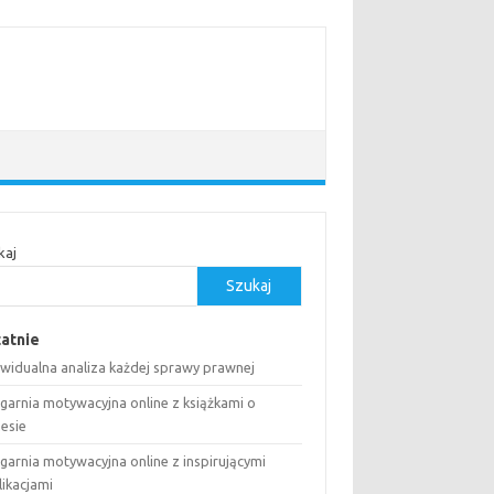
kaj
Szukaj
atnie
ywidualna analiza każdej sprawy prawnej
ęgarnia motywacyjna online z książkami o
nesie
garnia motywacyjna online z inspirującymi
likacjami