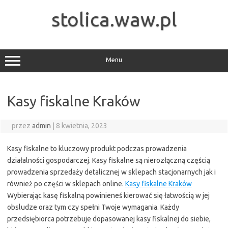
Przejdź
do
stolica.waw.pl
treści
Menu
Kasy fiskalne Kraków
przez
admin
|
8 kwietnia, 2023
Kasy fiskalne to kluczowy produkt podczas prowadzenia
działalności gospodarczej. Kasy fiskalne są nierozłączną częścią
prowadzenia sprzedaży detalicznej w sklepach stacjonarnych jak i
również po części w sklepach online.
Kasy fiskalne Kraków
Wybierając kasę fiskalną powinieneś kierować się łatwością w jej
obsludze oraz tym czy spełni Twoje wymagania. Każdy
przedsiębiorca potrzebuje dopasowanej kasy fiskalnej do siebie,