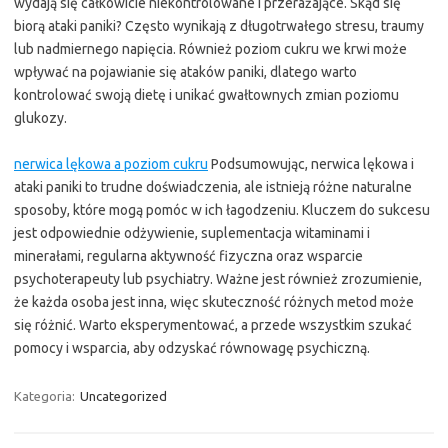
wydają się całkowicie niekontrolowane i przerażające. Skąd się
biorą ataki paniki? Często wynikają z długotrwałego stresu, traumy
lub nadmiernego napięcia. Również poziom cukru we krwi może
wpływać na pojawianie się ataków paniki, dlatego warto
kontrolować swoją dietę i unikać gwałtownych zmian poziomu
glukozy.
nerwica lękowa a poziom cukru
Podsumowując, nerwica lękowa i
ataki paniki to trudne doświadczenia, ale istnieją różne naturalne
sposoby, które mogą pomóc w ich łagodzeniu. Kluczem do sukcesu
jest odpowiednie odżywienie, suplementacja witaminami i
minerałami, regularna aktywność fizyczna oraz wsparcie
psychoterapeuty lub psychiatry. Ważne jest również zrozumienie,
że każda osoba jest inna, więc skuteczność różnych metod może
się różnić. Warto eksperymentować, a przede wszystkim szukać
pomocy i wsparcia, aby odzyskać równowagę psychiczną.
Kategoria:
Uncategorized