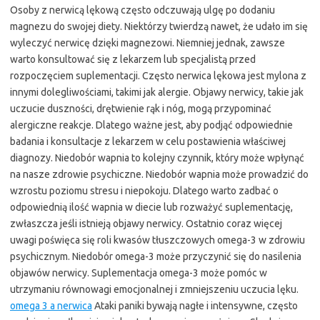
Osoby z nerwicą lękową często odczuwają ulgę po dodaniu
magnezu do swojej diety. Niektórzy twierdzą nawet, że udało im się
wyleczyć nerwicę dzięki magnezowi. Niemniej jednak, zawsze
warto konsultować się z lekarzem lub specjalistą przed
rozpoczęciem suplementacji. Często nerwica lękowa jest mylona z
innymi dolegliwościami, takimi jak alergie. Objawy nerwicy, takie jak
uczucie duszności, drętwienie rąk i nóg, mogą przypominać
alergiczne reakcje. Dlatego ważne jest, aby podjąć odpowiednie
badania i konsultacje z lekarzem w celu postawienia właściwej
diagnozy. Niedobór wapnia to kolejny czynnik, który może wpłynąć
na nasze zdrowie psychiczne. Niedobór wapnia może prowadzić do
wzrostu poziomu stresu i niepokoju. Dlatego warto zadbać o
odpowiednią ilość wapnia w diecie lub rozważyć suplementację,
zwłaszcza jeśli istnieją objawy nerwicy. Ostatnio coraz więcej
uwagi poświęca się roli kwasów tłuszczowych omega-3 w zdrowiu
psychicznym. Niedobór omega-3 może przyczynić się do nasilenia
objawów nerwicy. Suplementacja omega-3 może pomóc w
utrzymaniu równowagi emocjonalnej i zmniejszeniu uczucia lęku.
omega 3 a nerwica
Ataki paniki bywają nagłe i intensywne, często