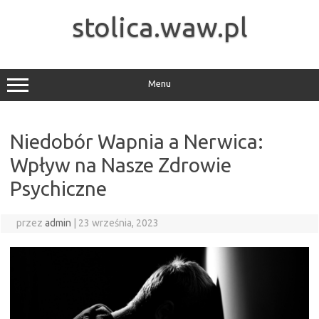
Przejdź
do
stolica.waw.pl
treści
Menu
Niedobór Wapnia a Nerwica:
Wpływ na Nasze Zdrowie
Psychiczne
przez
admin
|
23 września, 2023