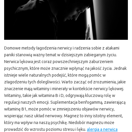
Domowe metody łagodzenia nerwicy i radzenia sobie z atakami
paniki stanowią ważny temat w dzisiejszym zabieganym życiu.
Nerwica lękowa jest coraz powszechniejszym zaburzeniem
psychicznym, które może znacznie wpłynąć na jakość życia. Jednak
istnieje wiele naturalnych podejść, które mogą pomóc w
złagodzeniu tych dolegliwości. Warto zacząć od zrozumienia, jakie
znaczenie mają witaminy i minerały w kontekście nerwicy lękowej.
Witaminy, takie jak witamina B i D, odgrywają kluczową rolę w
regulacji naszych emocji. Suplementacja benfogammą, zawierającą
witaminę B1, może pomóc w zmniejszeniu objawów nerwicy,
wspierając nasz układ nerwowy. Magnez to inny istotny element,
który ma wpływ na naszą psychikę. Niedobór magnezu może
prowadzić do wzrostu poziomu stresu i lęku.
alergia a nerwica