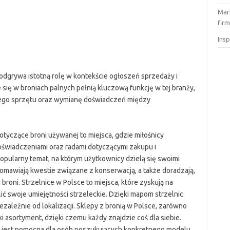
Mar
fir
Ins
 odgrywa istotną rolę w kontekście ogłoszeń sprzedaży i
 się w broniach palnych pełnią kluczową funkcję w tej branży,
iego sprzętu oraz wymianę doświadczeń między
dotyczące broni używanej to miejsca, gdzie miłośnicy
oświadczeniami oraz radami dotyczącymi zakupu i
opularny temat, na którym użytkownicy dzielą się swoimi
omawiają kwestie związane z konserwacją, a także doradzają,
roni. Strzelnice w Polsce to miejsca, które zyskują na
ć swoje umiejętności strzeleckie. Dzięki mapom strzelnic
ezależnie od lokalizacji. Sklepy z bronią w Polsce, zarówno
ki asortyment, dzięki czemu każdy znajdzie coś dla siebie.
e jest pomocna dla osób poszukujących konkretnego modelu