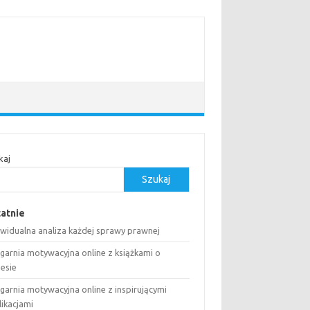
kaj
Szukaj
atnie
ywidualna analiza każdej sprawy prawnej
ęgarnia motywacyjna online z książkami o
nesie
garnia motywacyjna online z inspirującymi
likacjami