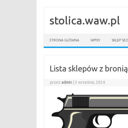
Przejdź
do
treści
stolica.waw.pl
STRONA GŁÓWNA
WPISY
SKLEP SE
Lista sklepów z broni
przez
admin
|
3 września, 2024