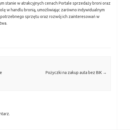
m stanie w atrakcyjnych cenach Portale sprzedaży broni oraz
rolę w handlu bronią, umożliwiając zarówno indywidualnym
o potrzebnego sprzętu oraz rozwój ich zainteresowań w
twa.
ie
Pożyczki na zakup auta bez BIK
→
ntarz.