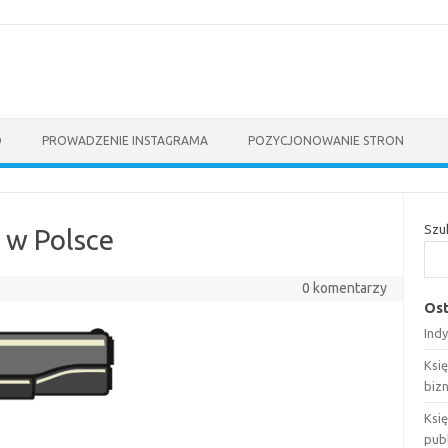
O
PROWADZENIE INSTAGRAMA
POZYCJONOWANIE STRON
Szu
ą w Polsce
0 komentarzy
Ost
Ind
Ksi
biz
Księ
pub