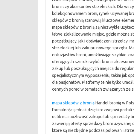
broni czy akcesoriów strzeleckich. Dla ws
kolekcjonowaniem broni, rynek używanej bron
sklepów z bronią stanowią kluczowe element
mapa sklepów z bronią są niezwykle użytecz
łatwe zlokalizowanie miejsc, gdzie można s
początkujący, jak i doświadczeni strzelcy, 
strzeleckiej lub zakupu nowego sprzętu. Ma
entuzjastów broni, umożliwiając szybkie znal
oferujących szeroki wybór broni i akcesorió
zakup lub poszukujących miejsca do regularne
specjalistycznym wyposażeniu, takim jak opt
dla pasjonatów. Platformy te nie tylko umoż
cennych porad w tematach związanych ze s
mapa sklepów z bronią
Handel bronią w Pols
formalności jednak dzięki rozwojowi portali
osób ma możliwość zakupu lub sprzedaży bro
zawierają oferty sprzedaży broni używanej or
które są niezbędne podczas polowań i strz