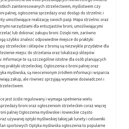
zystkich zainteresowanych strzelectwem, myślistwem czy
i palnej, ogłoszenia sprzedaży oraz dostęp do strzelnic i
y umożliwiające realizację swoich pasji. Mapa strzelnic oraz
nymi narzędziami dla entuzjastów broni, umożliwiającymi
trzelać lub dokonać zakupu broni. Dzięki nim, zarówno
mogą szybko znaleźć odpowiednie miejsce do praktyki
py strzeleckie i sklepów z bronią są niezwykle przydatne dla
ezienie miejsc do strzelania oraz lokalizacji sklepów
w. Informacje te są szczególnie istotne dla osób planujących
j praktyki strzeleckiej. Ogłoszenia o broni palnej oraz
yka myśliwska, są nieocenionym źródłem informacji i wsparcia
liwiają zakup, ale również sprzyjają wymianie doświadczeń i
trzelectwem.
ce jest ściśle regulowany i wymaga spełnienia wielu
 sprzedaży broni oraz ogłoszeniom strzeleckim coraz więcej
ni palnej Ogłoszenia myśliwskie i łowieckie często
az używanej optyki myśliwskiej takiej jak lunety i celowniki
elań sportowych Optyka myśliwska ogłoszenia to popularne