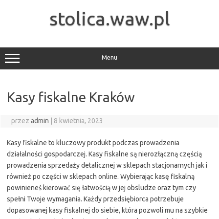
Przejdź
do
stolica.waw.pl
treści
Menu
Kasy fiskalne Kraków
przez
admin
|
8 kwietnia, 2023
Kasy fiskalne to kluczowy produkt podczas prowadzenia
działalności gospodarczej. Kasy fiskalne są nierozłączną częścią
prowadzenia sprzedaży detalicznej w sklepach stacjonarnych jak i
również po części w sklepach online. Wybierając kasę fiskalną
powinieneś kierować się łatwością w jej obsludze oraz tym czy
spełni Twoje wymagania. Każdy przedsiębiorca potrzebuje
dopasowanej kasy fiskalnej do siebie, która pozwoli mu na szybkie