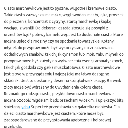
Ciasto marchewkowe jest to pyszne, wilgotne i kremowe ciasto.
Takie ciasto zazwyczaj ma mąkę, węglowodan, masło, jajka, proszek
do pieczenia, koncentrat z cytryny, startą marchewkę i kapkę
wyciągu z wanilii. Do dekoracji często stosuje się posypki z
orzechów bądź polewy karmelowej. Jest to doskonałe ciasto, które
można upiec dla rodziny czy na spotkania towarzyskie. Kotanyi
młynek do przypraw może być wykorzystany do zrealizowania
dodatkowych smaków, takich jak cynamon lub imbir. Yabu młynek do
przypraw może być zużyty do wytworzenia esencji aromatycznych,
takich jak goździki czy gałka muszkatołowa. Ciasto marchewkowe
jest łatwe w przyrządzeniu i najczęściej ma łatwo dostępne
składniki. Jest to doskonały deser na którąkolwiek okazję. Barwnik
złoty może być wdrażany do uwydatnienia koloru ciasta.
Rozmaitego rodzaju ciasta, przykładowo ciasto marchewkowe
można ozdobić migdałami bądź orzechami włoskimi, i upiększyć bitą
śmietaną.
yabu
Super też przedstawia się galaretka niebieska. Dla
dzieci ciasto marchewkowe jest ciastem, które może być
zagospodarowane do przygotowania apetycznej i kolorowej
przekąski.