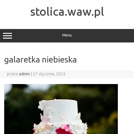
Przejdź
do
stolica.waw.pl
treści
Menu
galaretka niebieska
przez
admin
|
27 stycznia, 2023