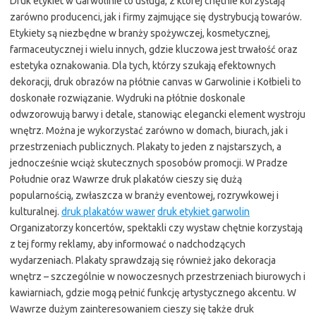
Druk etykiet w Garwolinie to usługa, z której chętnie korzystają
zarówno producenci, jak i firmy zajmujące się dystrybucją towarów.
Etykiety są niezbędne w branży spożywczej, kosmetycznej,
farmaceutycznej i wielu innych, gdzie kluczowa jest trwałość oraz
estetyka oznakowania. Dla tych, którzy szukają efektownych
dekoracji, druk obrazów na płótnie canvas w Garwolinie i Kołbieli to
doskonałe rozwiązanie. Wydruki na płótnie doskonale
odwzorowują barwy i detale, stanowiąc elegancki element wystroju
wnętrz. Można je wykorzystać zarówno w domach, biurach, jak i
przestrzeniach publicznych. Plakaty to jeden z najstarszych, a
jednocześnie wciąż skutecznych sposobów promocji. W Pradze
Południe oraz Wawrze druk plakatów cieszy się dużą
popularnością, zwłaszcza w branży eventowej, rozrywkowej i
kulturalnej.
druk plakatów wawer
druk etykiet garwolin
Organizatorzy koncertów, spektakli czy wystaw chętnie korzystają
z tej formy reklamy, aby informować o nadchodzących
wydarzeniach. Plakaty sprawdzają się również jako dekoracja
wnętrz – szczególnie w nowoczesnych przestrzeniach biurowych i
kawiarniach, gdzie mogą pełnić funkcję artystycznego akcentu. W
Wawrze dużym zainteresowaniem cieszy się także druk