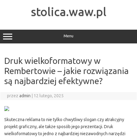
Przejdź
do
stolica.waw.pl
treści
Menu
Druk wielkoformatowy w
Rembertowie – jakie rozwiązania
są najbardziej efektywne?
przez
admin
|
12 lutego, 2025
Skuteczna reklama to nie tylko chwytliwy slogan czy atrakcyjny
projekt graficzny, ale także sposób jego prezentacji. Druk
wielkoformatowy to jedno z najbardziej niezawodnych narzędzi